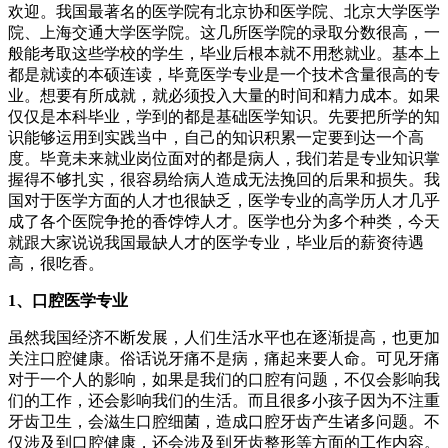
欢迎。我国最著名的医学院有北京协和医学院、北京大学医学
院、上海交通大学医学院。这几所医学院的录取分数很高，一
般能考取这些学校的学生，毕业后根本就不用愁就业。基本上
都是就读的本硕连读，毕竟医学专业是一个技术含量很高的专
业。想要有所成就，就必须投入大量的时间和精力成本。如果
仅仅是本科毕业，学到的都是基础医学知识。先要把所学的知
识能够运用到实践当中，自己的知识积累一定要到达一个高
度。毕竟未来就业岗位面对的都是病人，我们若是专业知识掌
握得不够扎实，很容易给病人造成无法挽回的后果和损失。我
国对于医学方面的人才也很缺乏，医学专业的高学历人才几乎
成了各个医院争抢的香饽饽人才。医学也分为多个种类，今天
就跟大家说说我国最缺人才的医学专业，毕业后的薪资待遇
高，很吃香。
1、口腔医学专业
虽然我国经济不断发展，人们生活水平也在逐渐提高，也更加
关注口腔健康。俗话说牙痛不是病，痛起来要人命。可见牙痛
对于一个人的影响，如果是我们的口腔有问题，不仅会影响我
们的工作，还会影响我们的生活。而且很多小孩子因为不注重
牙齿卫生，会滋生口腔细菌，造成口腔牙齿产生诸多问题。不
仅涉及到口腔健康，还会涉及到牙齿整形等方面的工作内容。