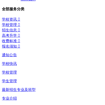
全部服务分类
学校资讯

学校管理

招生信息

高考升学

收费标准

报名须知

通知公告
学校快讯
学校管理
学生管理
最新招生专业及班型
专业介绍