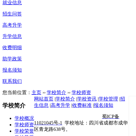
就业信息
招生问答
高考升学
升学信息
收费明细
助学政策
报名须知
联系我们
您当前位置：
主页
››
学校简介
››
学校师资
网站首页
|
学校简介
|
学校资讯
|
学校管理
|
招
学校简介
生信息
|
高考升学
|
收费标准
|
报名须知
四川省工业贸易学校 版权所有
蜀ICP备
学校概况
11021045号-1
学校地址：四川省成都市成华
学校师资
区青龙路638号。
学校荣誉