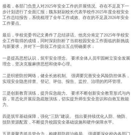
接着，各部门负责人对2025年安全工作的开展情况、存在不足及下一
步计划进行了全面汇报；魏东财副校长代表学校作2025年度全校安全
工作总结报告，系统梳理了全年工作成效、存在的不足及2026年安全
工作要点。
最后，学校党委书记文勇作了总结讲话。他充分肯定了2025年学校安
全工作取得的成绩，同时深刻剖析了当前校园安全工作面临的新挑战
与新要求，并对下一阶段工作提出五点明确要求：
一是提高思想认识，筑牢安全理念。 要求全体人员牢固树立安全发展
理念，坚决克服麻痹思想和侥幸心理。
二是织密防控网络，健全长效机制。 强调要完善安全风险防控体系，
实现安全隐患排查、登记、评估、报告、监控、治理的闭环管理。
三是创新教育演练，提升应急能力。 要求不断创新安全教育形式与内
容，常态化开展应急疏散演练，切实提升师生安全意识和自救互救能
力。
四是筑牢基础保障，强化“三防”建设。 指出要持续优化人防、物防、
技防资源配置，不断提升校园安全基础设施和硬件保障水平。
五是凝聚齐抓共管合力，构建群防群治格局。 强调要深化校内各部门